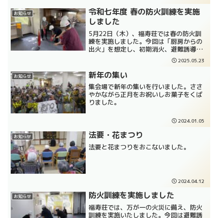
満開の桜を眺め、自然の美しさに触れる
ひとときとなりました。福寿...
令和七年度 春の防火訓練を実施
お知らせ
しました
5月22日（木）、福寿荘では春の防火訓
練を実施しました。今回は「厨房からの
出火」を想定し、初期消火、避難誘導、
消防署への通報、屋内消火栓の操作訓練
2025.05.23
までを一連の流れとして実施いたしまし
た。訓練開始とともに自動火災報知設備
新年の集い
お知らせ
が作動。各棟の職員はヘ...
集会場で新年の集いを行いました。ささ
やかながら正月をお祝いしお菓子をくば
りました。
2024.01.05
法要・花まつり
お知らせ
法要と花まつりをおこないました。
2024.04.12
防火訓練を実施しました
お知らせ
福寿荘では、万が一の火災に備え、防火
訓練を実施いたしました。今回は避難誘