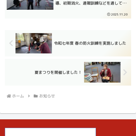
導、初期消火、通報訓練などを通して、
職員一人ひとりが防災意識を高める機会
となりました。ご利用者様の安全を第一
2025.11.20
に考え、今後も定期的な訓練を継続して
まいります。
令和七年度 春の防火訓練を実施しました
夏まつりを開催しました！
ホーム
お知らせ