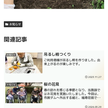
お知らせ
関連記事
吊るし柿つくり
お知らせ
ご利用者様が吊るし柿を作りました。出
来上がるのが楽しみです。
2023.11.27
桜の花見
お知らせ
春の訪れを感じる季節となり、当施設で
はお花見を実施いたしました。今回は、
市房ダムへ外出する組と、福寿荘前で桜
を楽しむ組の二手に分かれて行いまし
た。市房ダムでは、雄大な景色とともに
2026.03.29